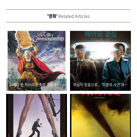
'영화'
Related Articles
노예가 된 히브리 민족의 고통과 해방의 염원을 다룬 대서사시, 영화 <십계>
의심이 믿음으로... '미결의 사건'과 '미결의 사랑', 결론은 <헤어질 결심>