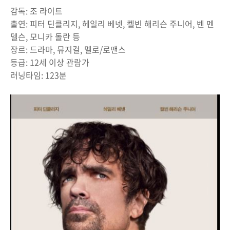
감독: 조 라이트
출연: 피터 딘클리지, 헤일리 베넷, 켈빈 해리슨 주니어, 벤 멘
델슨, 모니카 돌란 등
장르: 드라마, 뮤지컬, 멜로/로맨스
등급: 12세 이상 관람가
러닝타임: 123분