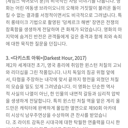
(제임스 맥어보이 분)의 비극적인 사랑 이야기를 다룹니다. 영
화는 어린 여동생 브라이오니의 오해와 거짓말이 불러온 돌이
킬 수 없는 결과를 서정적이면서도 비극적으로 그려냅니다. 특
히 롱테이크 기법으로 촬영된 '덩케르크 해변' 장면은 전쟁의
참혹함을 생생하게 전달하며 큰 화제가 되었습니다. 영화의 마
지막에 숨겨진 반전은 관객들에게 깊은 충격과 함께 죄와 속죄
에 대한 묵직한 질문을 던집니다.
3. <다키스트 아워>(Darkest Hour, 2017)
제2차 세계대전 초기, 영국 총리에 취임한 윈스턴 처칠의 고뇌
와 리더십을 그린 작품입니다. 나치 독일의 침공 위협 앞에
서, 타협을 주장하는 내각에 맞서 끝까지 항전을 외쳤던 처칠
의 모습을 밀도 있게 그려냈습니다. 이 영화는 단순한 역사
적 사실의 나열이 아닌, 한 인물의 내면적 갈등과 심리적 압박
을 생생하게 전달합니다. 특히 윈스턴 처칠 역을 맡은 게리 올
드만은 캐릭터에 완벽하게 몰입한 열연으로 제90회 아카데
미 시상식 남우주연상을 수상하며 큰 찬사를 받았습니
다. 조 라이트 감독은 시대극에 대한 탁월한 연출력을 다시 한