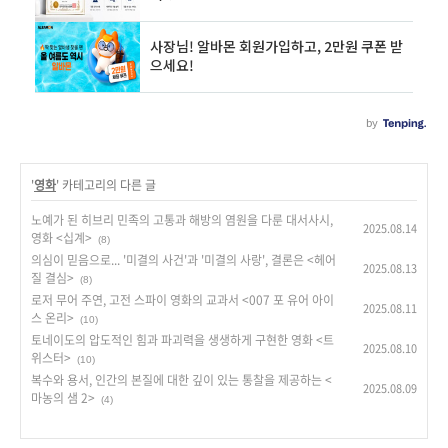
'
영화
' 카테고리의 다른 글
노예가 된 히브리 민족의 고통과 해방의 염원을 다룬 대서사시,
2025.08.14
영화 <십계>
(8)
의심이 믿음으로... '미결의 사건'과 '미결의 사랑', 결론은 <헤어
2025.08.13
질 결심>
(8)
로저 무어 주연, 고전 스파이 영화의 교과서 <007 포 유어 아이
2025.08.11
스 온리>
(10)
토네이도의 압도적인 힘과 파괴력을 생생하게 구현한 영화 <트
2025.08.10
위스터>
(10)
복수와 용서, 인간의 본질에 대한 깊이 있는 통찰을 제공하는 <
2025.08.09
마농의 샘 2>
(4)