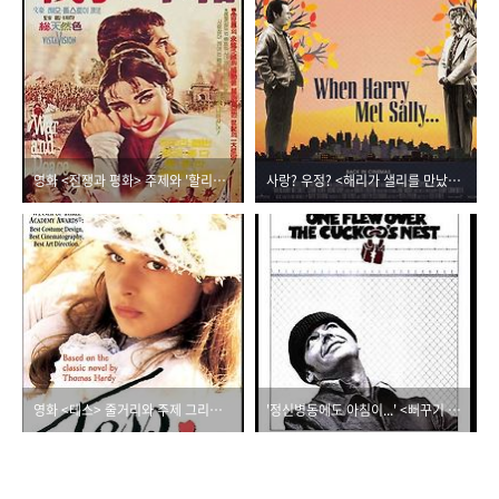
영화 <전쟁과 평화> 주제와 '할리우드 요정' 오드리 햅번
사랑? 우정? <해리가 샐리를 만났을 때> 주제 그리고 남녀 주연
영화 <테스> 줄거리와 주제 그리고 나스타샤 킨스키
'정신병동에도 아침이...' <뻐꾸기 둥지 위로 날아간 새> 주제, 평판