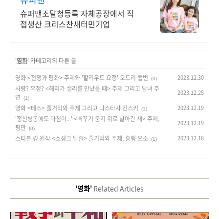
슈퍼맨조달청등록 자체공장에서 직
접생산 크리스찬새터민기업
'
영화
' 카테고리의 다른 글
영화 <전쟁과 평화> 주제와 '할리우드 요정' 오드리 햅번
2023.12.30
(0)
사랑? 우정? <해리가 샐리를 만났을 때> 주제 그리고 남녀 주
2023.12.25
연
(1)
영화 <테스> 줄거리와 주제 그리고 나스타샤 킨스키
2023.12.19
(1)
'정신병동에도 아침이...' <뻐꾸기 둥지 위로 날아간 새> 주제,
2023.12.19
평판
(0)
스티븐 킹 원작 <쇼생크 탈출> 줄거리와 주제, 흥행 요소
2023.12.18
(1)
'영화'
Related Articles