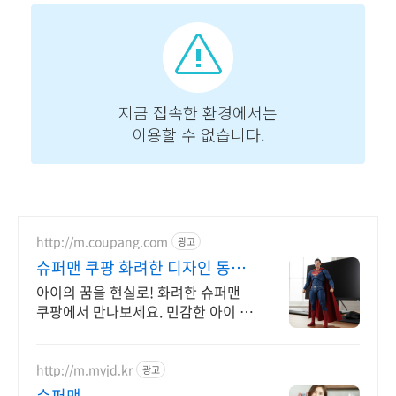
http://m.coupang.com
광고
슈퍼맨 쿠팡 화려한 디자인 동화
속 변신
아이의 꿈을 현실로! 화려한 슈퍼맨
쿠팡에서 만나보세요. 민감한 아이 피
부도 안심! 와우회원 무제한 무료배송
으로 편안하게.
http://m.myjd.kr
광고
슈퍼맨