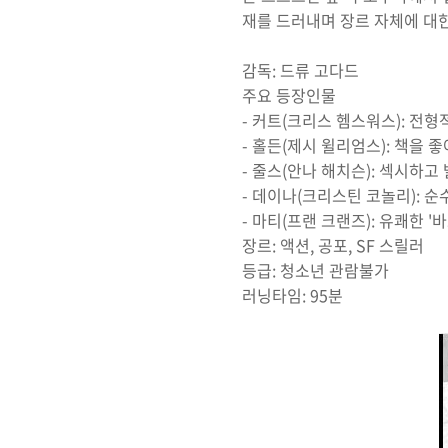
재를 드러내며 장르 자체에 대
감독: 드류 고다드
주요 등장인물
- 커트(크리스 헴스워스): 전형
- 홀든(제시 윌리엄스): 책을 좋
- 줄스(안나 해치슨): 섹시하고 
- 데이나(크리스틴 코놀리): 순수
- 마티(프랜 크랜즈): 유쾌한 '바
장르: 액션, 공포, SF 스릴러
등급: 청소년 관람불가
러닝타임: 95분