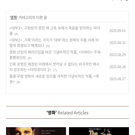
'
영화
' 카테고리의 다른 글
<대부3>, 구원받지 못한 채 고독 속에서 죽음을 맞이하는 마이
2025.09.01
클
(4)
<대부2>, 가족'이라는 가치가 '대부'라는 권력의 이름 아래 어
2025.08.31
떻게 희생되고 해체되나
(5)
영화 산업의 패러다임을 바꾼 기념비적인 작품, <아바타> 주제-
2025.08.29
흥행포인트
(4)
인류 운명은 예정된 미래에서 벗어날 수 없다는 비극적인 메시
2025.08.28
지 강조하는 <터미네이터 3>
(7)
홍콩 무협 영화의 새로운 장르를 개척한 기념비적인 작품, <취
2025.08.27
권>
(4)
'영화'
Related Articles