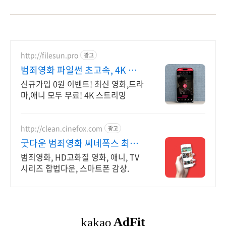
http://filesun.pro
광고
범죄영화 파일썬 초고속, 4K 실
시간 보기!
신규가입 0원 이벤트! 최신 영화,드라
마,애니 모두 무료! 4K 스트리밍
http://clean.cinefox.com
광고
굿다운 범죄영화 씨네폭스 최대3
만원+10%추가적립
범죄영화, HD고화질 영화, 애니, TV
시리즈 합법다운, 스마트폰 감상.