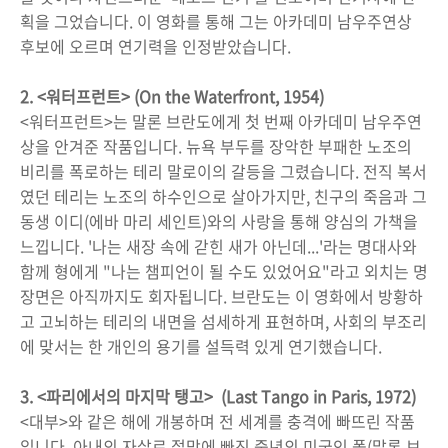
획을 그었습니다. 이 영화를 통해 그는 아카데미 남우주연상
후보에 오르며 연기력을 인정받았습니다.
2. <워터프런트> (On the Waterfront, 1954)
<워터프런트>는 말론 브란도에게 첫 번째 아카데미 남우주연
상을 안겨준 작품입니다. 뉴욕 부두를 장악한 부패한 노조의
비리를 폭로하는 테리 말로이의 갈등을 그렸습니다. 전직 복서
였던 테리는 노조의 하수인으로 살아가지만, 친구의 죽음과 그
동생 이디(에바 마리 세인트)와의 사랑을 통해 양심의 가책을
느낍니다. '나는 새장 속에 갇힌 새가 아닌데...'라는 명대사와
함께 형에게 "나는 챔피언이 될 수도 있었어요"라고 외치는 명
장면은 아직까지도 회자됩니다. 브란도는 이 영화에서 방황하
고 고뇌하는 테리의 내면을 섬세하게 표현하며, 사회의 부조리
에 맞서는 한 개인의 용기를 설득력 있게 연기했습니다.
3. <파리에서의 마지막 탱고> (Last Tango in Paris, 1972)
<대부>와 같은 해에 개봉하며 전 세계를 충격에 빠뜨린 작품
입니다. 아내의 자살로 절망에 빠진 중년의 미국인 폴(말론 브