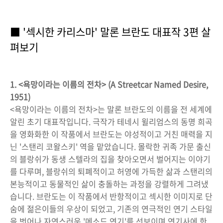
■ '섹시한 카리스마' 말론 브란도 대표작 3편 살
펴보기
1. <욕망이라는 이름의 전차> (A Streetcar Named Desire,
1951)
<욕망이라는 이름의 전차>는 말론 브란도의 이름을 전 세계에
알린 초기 대표작입니다. 극작가 테네시 윌리엄스의 동명 희곡
을 영화화한 이 작품에서 브란도는 야성적이고 거친 매력을 지
닌 '스탠리 코왈스키' 역을 맡았습니다. 몰락한 귀족 가문 출신
의 블랑쉬가 동생 스텔라의 집을 찾아오면서 벌어지는 이야기
를 다루며, 블랑쉬의 퇴폐적이고 허영에 가득한 삶과 스탠리의
본능적이고 동물적인 삶이 충돌하는 과정을 강렬하게 그려냈
습니다. 브란도는 이 작품에서 반항적이고 섹시한 이미지로 단
숨에 젊은이들의 우상이 되었고, 기존의 연극적인 연기 스타일
을 벗어나 자연스러운 '메소드 연기'를 선보이며 연기사에 한