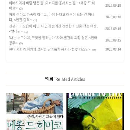
아버지에게 버림 받은 딸, 아버지를 용서하는 딸...<메종 드 히
2025.09.19
미코>
(2)
함께 산다고 가족이 아니고, 나이 든다고 어른이 되는 건 아니
2025.09.18
다, <인간 합격>
(1)
신분이나 모습이 아닌, 내면에 숨겨진 진정한 자신을 찾는 여정,
2025.09.16
<알라딘>
(1)
'나는 누구이며, 무엇을 원하는가' 자아 발견의 과정 담은 <인어
2025.09.15
공주>
(0)
현대 사회의 허영과 몰락을 날카롭게 풍자! <블루 재스민>
2025.09.14
(0)
'영화'
Related Articles