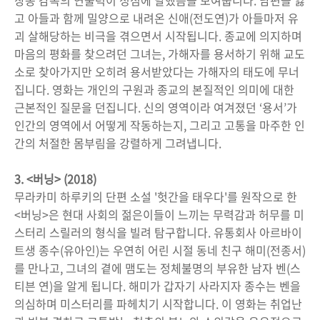
창동 감독의 연출력이 정점에 달했음을 보여줍니다. 남편을 잃
고 아들과 함께 밀양으로 내려온 신애(전도연)가 아들마저 유
괴 살해당하는 비극을 겪으면서 시작됩니다. 종교에 의지하며
마음의 평화를 찾으려던 그녀는, 가해자를 용서하기 위해 교도
소로 찾아가지만 오히려 용서받았다는 가해자의 태도에 무너
집니다. 영화는 개인의 구원과 종교의 본질적인 의미에 대한
근본적인 질문을 던집니다. 신의 영역이라 여겨졌던 ‘용서’가
인간의 영역에서 어떻게 작동하는지, 그리고 고통을 마주한 인
간의 처절한 몸부림을 강렬하게 그려냅니다.
3. <버닝> (2018)
무라카미 하루키의 단편 소설 '헛간을 태우다'를 원작으로 한
<버닝>은 현대 사회의 젊은이들이 느끼는 무력감과 허무를 미
스터리 스릴러의 형식을 빌려 탐구합니다. 유통회사 아르바이
트생 종수(유아인)는 우연히 어린 시절 동네 친구 해미(전종서)
를 만나고, 그녀의 곁에 맴도는 정체불명의 부유한 남자 벤(스
티븐 연)을 알게 됩니다. 해미가 갑자기 사라지자 종수는 벤을
의심하며 미스터리를 파헤치기 시작합니다. 이 영화는 취업난